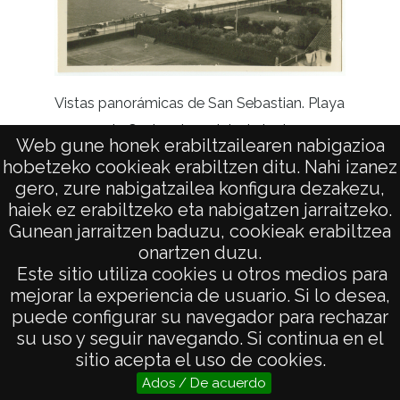
Vistas panorámicas de San Sebastian. Playa
Vistas 
de Ondarreta y club de tenis
Web gune honek erabiltzailearen nabigazioa
hobetzeko cookieak erabiltzen ditu. Nahi izanez
gero, zure nabigatzailea konfigura dezakezu,
haiek ez erabiltzeko eta nabigatzen jarraitzeko.
Gunean jarraitzen baduzu, cookieak erabiltzea
onartzen duzu.
AVISO LEGAL
Este sitio utiliza cookies u otros medios para
POLÍTICA DE PRIVACIDAD
mejorar la experiencia de usuario. Si lo desea,
puede configurar su navegador para rechazar
ACCESIBILIDAD
su uso y seguir navegando. Si continua en el
ATENCIÓN CIUDADANA
sitio acepta el uso de cookies.
Ados / De acuerdo