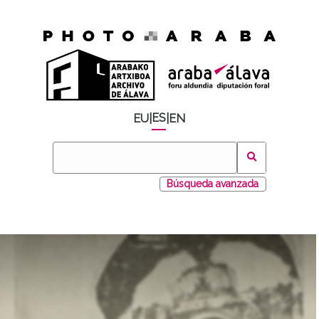
ES
EU
|
|
EN
Búsqueda avanzada