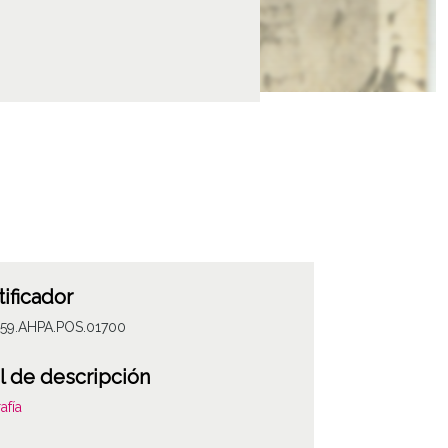
tificador
059.AHPA.POS.01700
l de descripción
afía