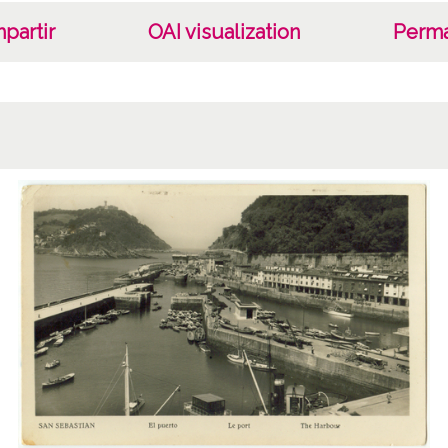
partir
OAI visualization
Perma