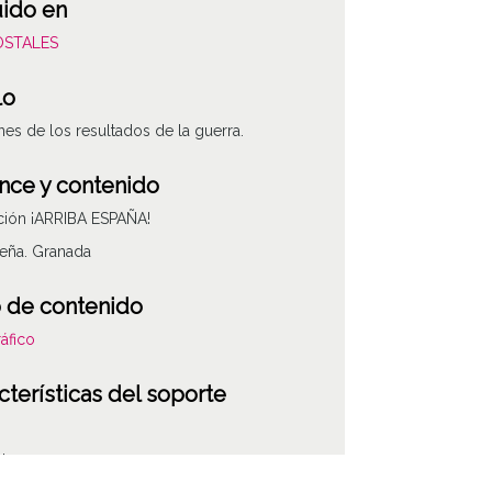
uido en
POSTALES
lo
es de los resultados de la guerra.
nce y contenido
ción ¡ARRIBA ESPAÑA!
eña. Granada
 de contenido
áfico
cterísticas del soporte
 tono