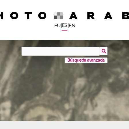
ES
EU
|
|
EN
Búsqueda avanzada