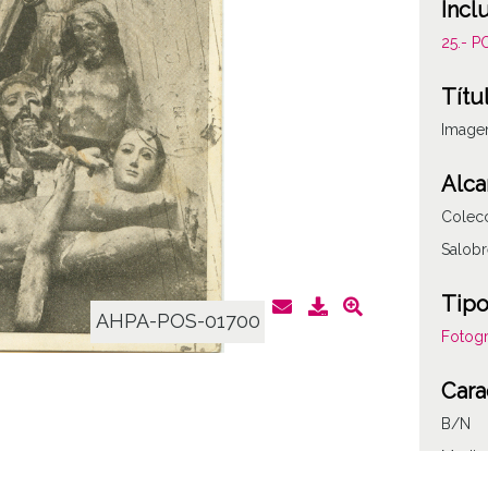
Incl
25.- 
Títu
Imagen
Alca
Colec
Salobr
Tipo
AHPA-POS-01700
Fotogr
Cara
B/N
Medio