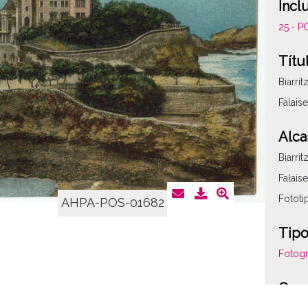
Incl
25.- 
Títu
Biarrit
Falaise
Alca
Biarrit
Falaise
Fototi
AHPA-POS-01682
Tipo
Fotogr
Cara