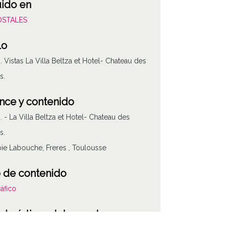
uido en
POSTALES
lo
z. Vistas La Villa Beltza et Hotel- Chateau des
s.
nce y contenido
z. - La Villa Beltza et Hotel- Chateau des
s.
pie Labouche, Freres , Toulousse
 de contenido
áfico
cterísticas del soporte