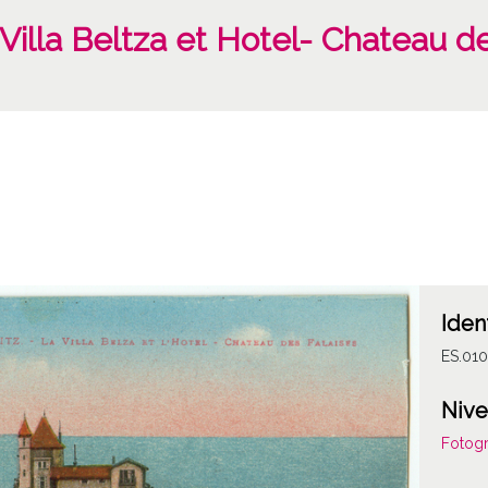
a Villa Beltza et Hotel- Chateau d
Iden
ES.01
Nive
Fotogr