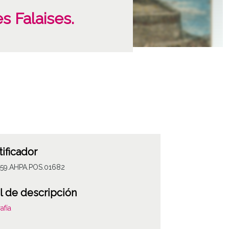
es Falaises.
tificador
059.AHPA.POS.01682
l de descripción
afía