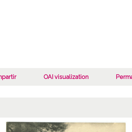
Color
Fototi
Auto
Photot
Not
Biarri
Frères
Chateau
partir
OAI visualization
Perma
1 Fotog
Lice
CC BY