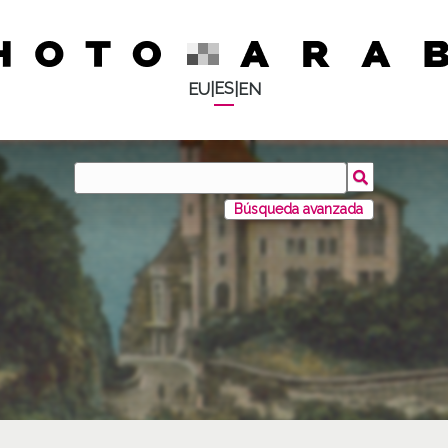
ES
EU
|
|
EN
Búsqueda avanzada