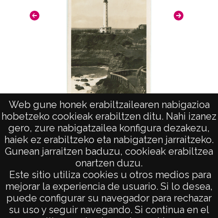
Vis
Web gune honek erabiltzailearen nabigazioa
hobetzeko cookieak erabiltzen ditu. Nahi izanez
Biarritz, vista del faro.
gero, zure nabigatzailea konfigura dezakezu,
haiek ez erabiltzeko eta nabigatzen jarraitzeko.
Gunean jarraitzen baduzu, cookieak erabiltzea
onartzen duzu.
AVISO LEGAL
Este sitio utiliza cookies u otros medios para
POLÍTICA DE PRIVACIDAD
mejorar la experiencia de usuario. Si lo desea,
puede configurar su navegador para rechazar
ACCESIBILIDAD
su uso y seguir navegando. Si continua en el
ATENCIÓN CIUDADANA