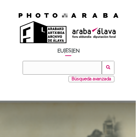
ES
EU
|
|
EN
Búsqueda avanzada