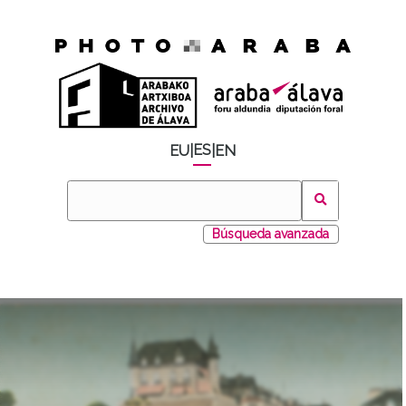
ES
EU
|
|
EN
Búsqueda avanzada