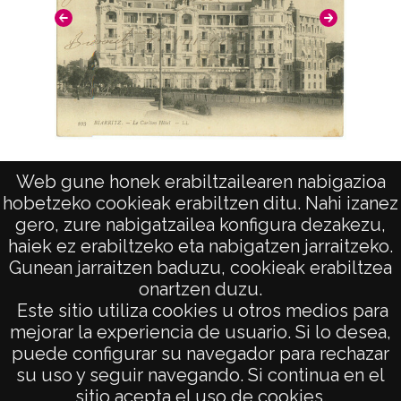
Le Carlton Hôtel
Web gune honek erabiltzailearen nabigazioa
hobetzeko cookieak erabiltzen ditu. Nahi izanez
gero, zure nabigatzailea konfigura dezakezu,
haiek ez erabiltzeko eta nabigatzen jarraitzeko.
Gunean jarraitzen baduzu, cookieak erabiltzea
onartzen duzu.
AVISO LEGAL
Este sitio utiliza cookies u otros medios para
POLÍTICA DE PRIVACIDAD
mejorar la experiencia de usuario. Si lo desea,
puede configurar su navegador para rechazar
ACCESIBILIDAD
su uso y seguir navegando. Si continua en el
ATENCIÓN CIUDADANA
sitio acepta el uso de cookies.