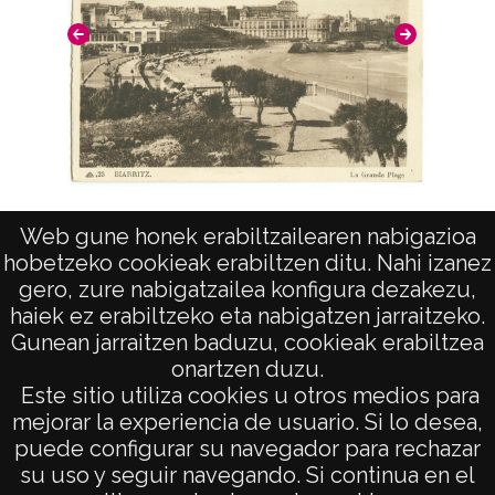
Costa Vasca, Biarritz. La Grande Plage
Costa Va
Web gune honek erabiltzailearen nabigazioa
hobetzeko cookieak erabiltzen ditu. Nahi izanez
gero, zure nabigatzailea konfigura dezakezu,
haiek ez erabiltzeko eta nabigatzen jarraitzeko.
Gunean jarraitzen baduzu, cookieak erabiltzea
onartzen duzu.
AVISO LEGAL
Este sitio utiliza cookies u otros medios para
POLÍTICA DE PRIVACIDAD
mejorar la experiencia de usuario. Si lo desea,
puede configurar su navegador para rechazar
ACCESIBILIDAD
su uso y seguir navegando. Si continua en el
ATENCIÓN CIUDADANA