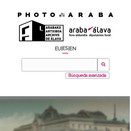
ES
EU
|
|
EN
Búsqueda avanzada