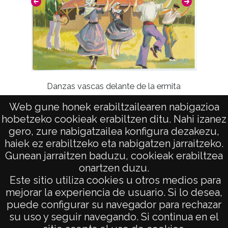
Danzas vascas delante de la ermita
Web gune honek erabiltzailearen nabigazioa
Ilumina
hobetzeko cookieak erabiltzen ditu. Nahi izanez
con l
gero, zure nabigatzailea konfigura dezakezu,
haiek ez erabiltzeko eta nabigatzen jarraitzeko.
Gunean jarraitzen baduzu, cookieak erabiltzea
onartzen duzu.
AVISO LEGAL
Este sitio utiliza cookies u otros medios para
POLÍTICA DE PRIVACIDAD
mejorar la experiencia de usuario. Si lo desea,
puede configurar su navegador para rechazar
ACCESIBILIDAD
su uso y seguir navegando. Si continua en el
ATENCIÓN CIUDADANA