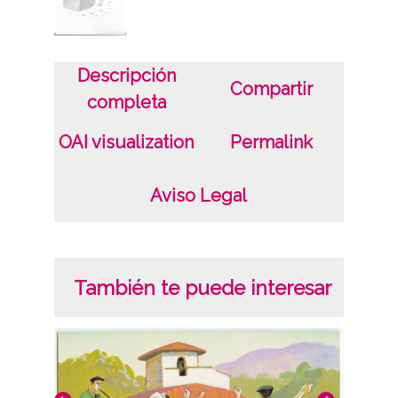
Costumbrismo; Fernandez Peña; Postales
Vascas; Dibujos
1 Fotografía(s) Tarjeta Postal Papel
Descripción
Compartir
Licencia de las imágenes
completa
CC BY-NC-SA 4.0
OAI visualization
Permalink
Aviso Legal
También te puede interesar