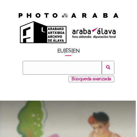
ES
EU
|
|
EN
Búsqueda avanzada