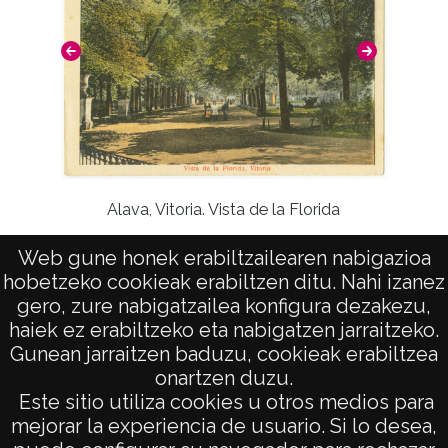
Alava, Vitoria. Vista de la Florida
Web gune honek erabiltzailearen nabigazioa
hobetzeko cookieak erabiltzen ditu. Nahi izanez
gero, zure nabigatzailea konfigura dezakezu,
haiek ez erabiltzeko eta nabigatzen jarraitzeko.
Gunean jarraitzen baduzu, cookieak erabiltzea
onartzen duzu.
AVISO LEGAL
Este sitio utiliza cookies u otros medios para
POLÍTICA DE PRIVACIDAD
mejorar la experiencia de usuario. Si lo desea,