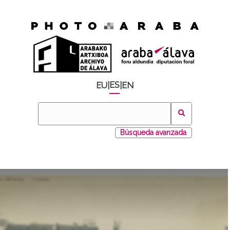
ES
EU
|
|
EN
Búsqueda avanzada