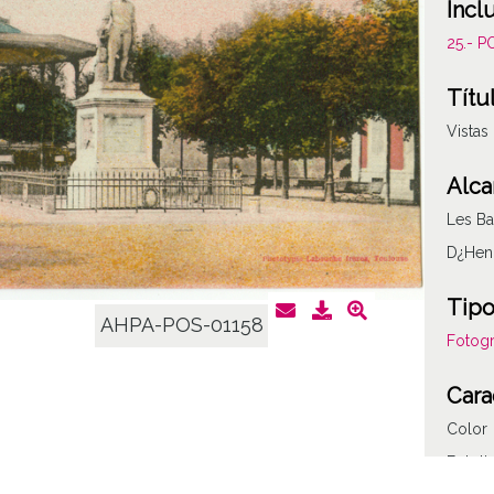
Incl
25.- 
Títu
Vistas
Alca
Les Ba
D¿Henr
Tipo
AHPA-POS-01158
Fotogr
Cara
Color
Fototi