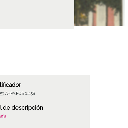
tificador
059.AHPA.POS.01158
l de descripción
afía