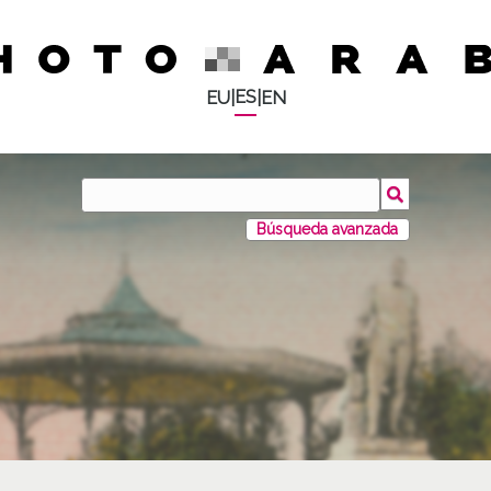
ES
EU
|
|
EN
Búsqueda avanzada