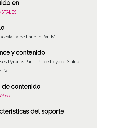
uido en
POSTALES
lo
 la estatua de Enrique Pau IV .
nce y contenido
ses Pyrénés Pau. - Place Royale- Statue
i IV
 de contenido
áfico
cterísticas del soporte
po