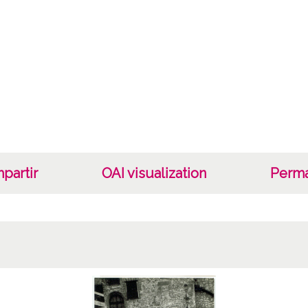
Auto
Photot
Not
Enriqu
1 Fotog
Lice
CC BY
partir
OAI visualization
Perma