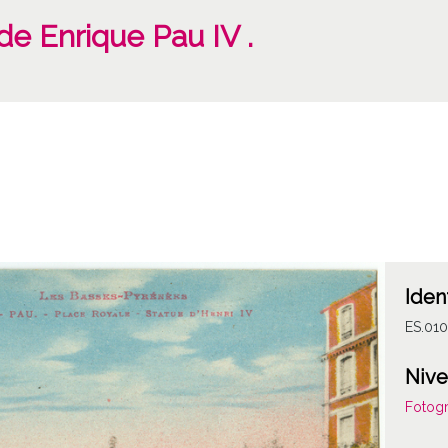
 de Enrique Pau IV .
Iden
ES.01
Nive
Fotogr