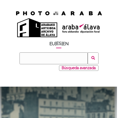
ES
EU
|
|
EN
Búsqueda avanzada