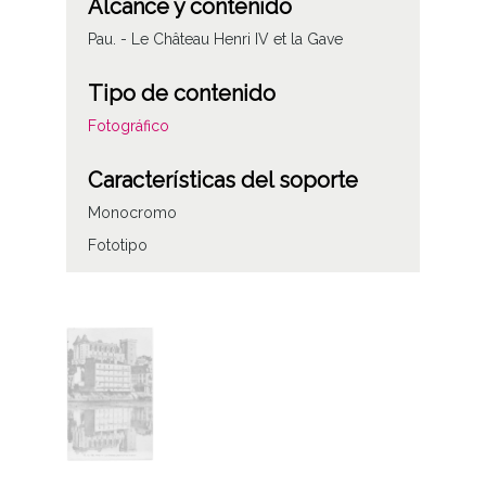
Alcance y contenido
Pau. - Le Château Henri IV et la Gave
Tipo de contenido
Fotográfico
Características del soporte
Monocromo
Fototipo
Autor
Carrache editeur, Pau.
Notas
Carrache; Pau; castillos
1 Fotografía(s) Tarjeta Postal Papel (colotipo
en azul)