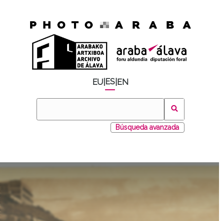
ES
EU
|
|
EN
Búsqueda avanzada