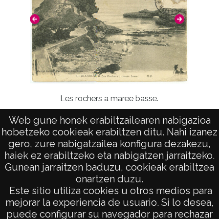
Les rochers a maree basse.
Web gune honek erabiltzailearen nabigazioa
Vistas 
hobetzeko cookieak erabiltzen ditu. Nahi izanez
gero, zure nabigatzailea konfigura dezakezu,
haiek ez erabiltzeko eta nabigatzen jarraitzeko.
Gunean jarraitzen baduzu, cookieak erabiltzea
onartzen duzu.
AVISO LEGAL
Este sitio utiliza cookies u otros medios para
POLÍTICA DE PRIVACIDAD
mejorar la experiencia de usuario. Si lo desea,
puede configurar su navegador para rechazar
ACCESIBILIDAD