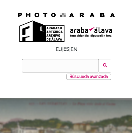
ES
EU
|
|
EN
Búsqueda avanzada