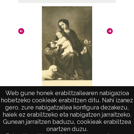
Web gune honek erabiltzailearen nabigazioa
Reprodución de la pintura La Virgen con el
hobetzeko cookieak erabiltzen ditu. Nahi izanez
Niño y San Juanito. Zurbaran
gero, zure nabigatzailea konfigura dezakezu,
haiek ez erabiltzeko eta nabigatzen jarraitzeko.
Gunean jarraitzen baduzu, cookieak erabiltzea
onartzen duzu.
AVISO LEGAL