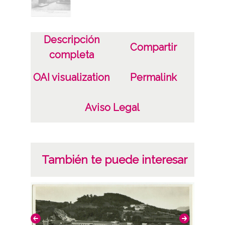
Azpeitia (Guipúzcoa); Fototipia tomas -
Barcelona; Juan Echezarreta; Ojanguren
Descripción
3 Fotografía(s) (Procedimiento
Compartir
completa
fotomecaníco, colotipo, monocromo.)
OAI visualization
Permalink
Licencia de las imágenes
CC BY-NC-SA 4.0
Aviso Legal
También te puede interesar