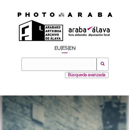
ES
EU
|
|
EN
Búsqueda avanzada