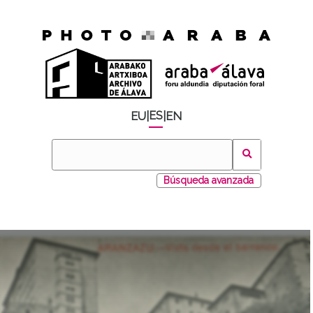
ES
EU
|
|
EN
Búsqueda avanzada