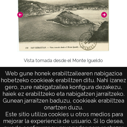
Vista tomada desde el Monte Igueldo
P
Web gune honek erabiltzailearen nabigazioa
hobetzeko cookieak erabiltzen ditu. Nahi izanez
gero, zure nabigatzailea konfigura dezakezu,
haiek ez erabiltzeko eta nabigatzen jarraitzeko.
Gunean jarraitzen baduzu, cookieak erabiltzea
onartzen duzu.
AVISO LEGAL
Este sitio utiliza cookies u otros medios para
POLÍTICA DE PRIVACIDAD
mejorar la experiencia de usuario. Si lo desea,