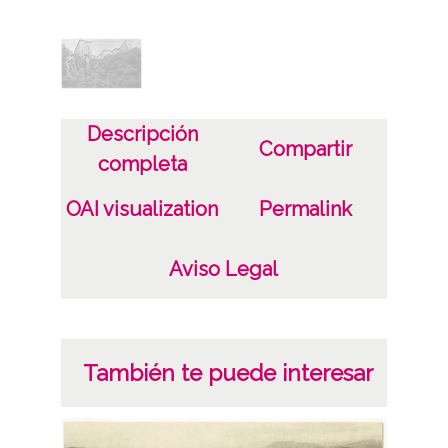
Autor
Fototipia J. Thomas. Barcelona
Notas
Aránzazu; Fototipia Thomas - Barcelona;
Descripción
Compartir
Guipúzcoa ; Santuarios
completa
1 Fotografía(s) Tarjeta Postal Papel (colotipo)
OAI visualization
Permalink
Licencia de las imágenes
CC BY-NC-SA 4.0
Aviso Legal
También te puede interesar