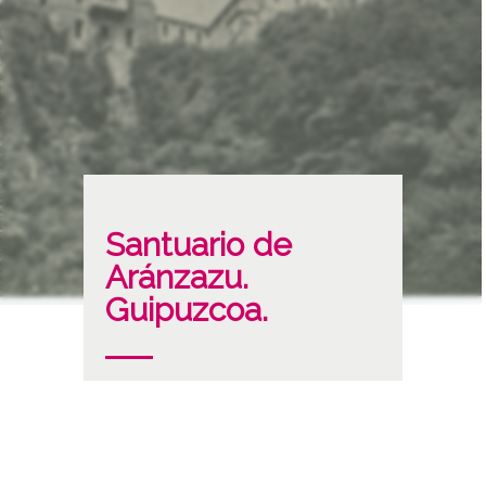
Santuario de
Aránzazu.
Guipuzcoa.