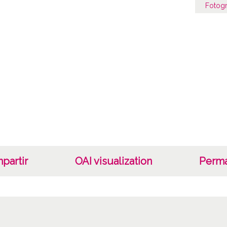
Fotogr
Cara
Mono
Medio
Fec
1930
Lug
Vitori
partir
OAI visualization
Perma
Not
Perten
Semina
Semina