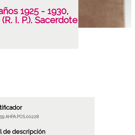
años 1925 - 1930,
R. I. P.). Sacerdote
tificador
059.AHPA.POS.00228
l de descripción