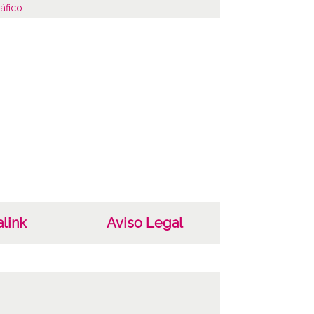
áfico
cterísticas del soporte
cromo
 tono
ha
ar
a-Gasteiz
link
Aviso Legal
as
ecen a una colección de 38 postales del
rio Diocesano de Vitoria.
rios; Vitoria-Gasteiz (Araba/Álava); Seminario