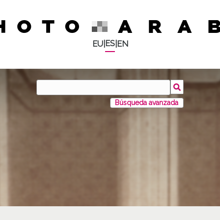
ES
EU
|
|
EN
Búsqueda avanzada