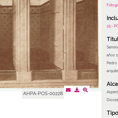
Fotogr
Incl
25.- 
Títu
Semina
años 1
Pedro 
arquit
Alca
Aspect
AHPA-POS-00228
Dioces
Tipo