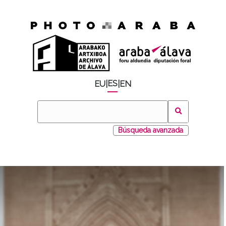
ES
EU
|
|
EN
Búsqueda avanzada