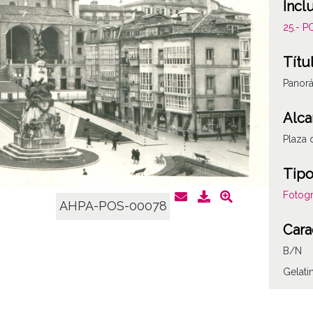
Incl
25.- 
Títu
Panorá
Alca
Plaza 
Tipo
Fotogr
AHPA-POS-00078
Cara
B/N
Gelat
Fec