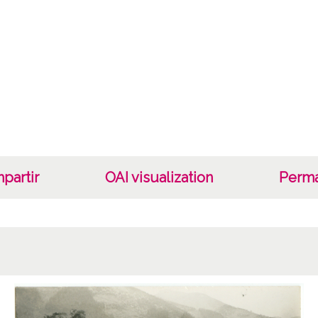
1945
Lug
Vitori
Vitori
Auto
Edicio
partir
OAI visualization
Perma
Not
Escrit
Vitori
Plaza 
1 Foto
margen