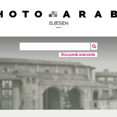
ES
EU
|
|
EN
Búsqueda avanzada