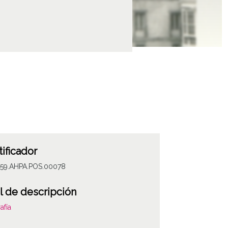
tificador
059.AHPA.POS.00078
l de descripción
afía