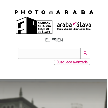
ES
EU
|
|
EN
Búsqueda avanzada