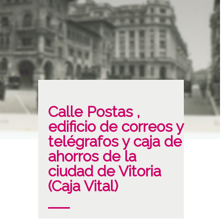
Calle Postas ,
edificio de correos y
telégrafos y caja de
ahorros de la
ciudad de Vitoria
(Caja Vital)