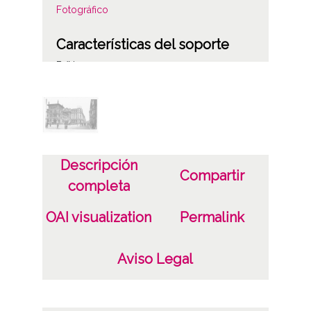
Fotográfico
Características del soporte
B/N
Gelatino Bromuro
Fecha
1945
Descripción
Compartir
Lugar
completa
Vitoria-Gasteiz
OAI visualization
Permalink
Autor
Ediciones Arribas (Zaragoza, España)
Aviso Legal
Notas
Escrita por el reverso.