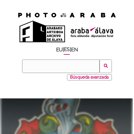
ES
EU
|
|
EN
Búsqueda avanzada