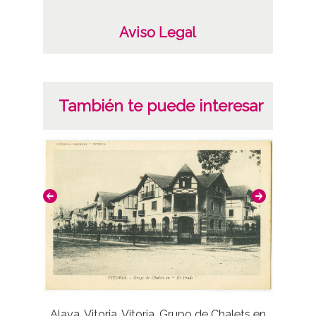
Aviso Legal
También te puede interesar
Al
Alava, Vitoria. Vitoria. Grupo de Chalets en