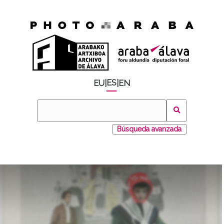
ES
EU
|
|
EN
Búsqueda avanzada