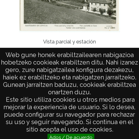
Vista parcial y estación
Interi
Luis F
Web gune honek erabiltzailearen nabigazioa
hobetzeko cookieak erabiltzen ditu. Nahi izanez
gero, zure nabigatzailea konfigura dezakezu,
haiek ez erabiltzeko eta nabigatzen jarraitzeko.
Gunean jarraitzen baduzu, cookieak erabiltzea
onartzen duzu.
AVISO LEGAL
Este sitio utiliza cookies u otros medios para
POLÍTICA DE PRIVACIDAD
mejorar la experiencia de usuario. Si lo desea,
puede configurar su navegador para rechazar
ACCESIBILIDAD
su uso y seguir navegando. Si continua en el
ATENCIÓN CIUDADANA
sitio acepta el uso de cookies.
Ados / De acuerdo