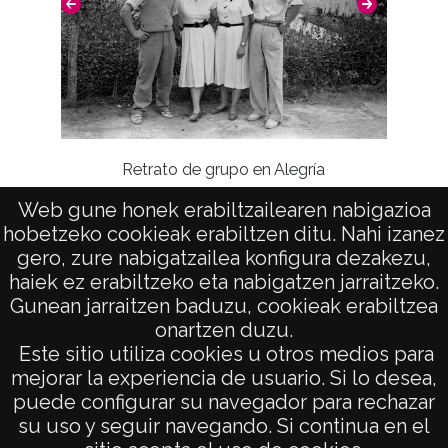
Estas fotografías fueron donadas a la
Diputación Foral de Álava el 3 de mazo de
2014 por D. Iñaki López Hermoso y D.ª
Begoña López Hermoso.
Licencia de las imágenes
Retrato de grupo en Alegría
CC BY-NC-SA 4.0
Web gune honek erabiltzailearen nabigazioa
Ret
hobetzeko cookieak erabiltzen ditu. Nahi izanez
gero, zure nabigatzailea konfigura dezakezu,
haiek ez erabiltzeko eta nabigatzen jarraitzeko.
Gunean jarraitzen baduzu, cookieak erabiltzea
onartzen duzu.
AVISO LEGAL
Este sitio utiliza cookies u otros medios para
POLÍTICA DE PRIVACIDAD
mejorar la experiencia de usuario. Si lo desea,
puede configurar su navegador para rechazar
ACCESIBILIDAD
su uso y seguir navegando. Si continua en el
ATENCIÓN CIUDADANA