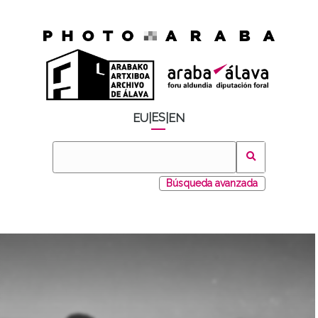
ES
EU
|
|
EN
Búsqueda avanzada