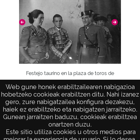
Lugar
Alegría / Dulantzi
Notas
ATHA-VIC-NP-A02-H33-F02-N1;;
Estas fotografías fueron donadas a la
Diputación Foral de Álava el 3 de mazo de
Festejo taurino en la plaza de toros de
2014 por D. Iñaki López Hermoso y D.ª
Vitoria
Begoña López Hermoso.
Web gune honek erabiltzailearen nabigazioa
Retrat
hobetzeko cookieak erabiltzen ditu. Nahi izanez
Licencia de las imágenes
gero, zure nabigatzailea konfigura dezakezu,
haiek ez erabiltzeko eta nabigatzen jarraitzeko.
CC BY-NC-SA 4.0
Gunean jarraitzen baduzu, cookieak erabiltzea
onartzen duzu.
AVISO LEGAL
Este sitio utiliza cookies u otros medios para
POLÍTICA DE PRIVACIDAD
mejorar la experiencia de usuario. Si lo desea,