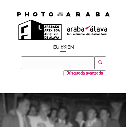
ES
EU
|
|
EN
Búsqueda avanzada