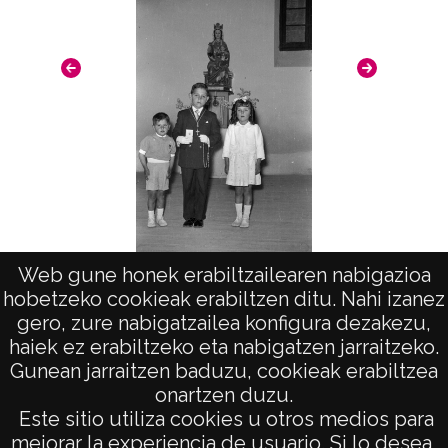
135 mm
B/N
Fecha
19600101
19691231
1960 a 1969
Lugar
Web gune honek erabiltzailearen nabigazioa
Alegría / Dulantzi
Retratos de primera comunión de un niño
hobetzeko cookieak erabiltzen ditu. Nahi izanez
en Alegría
gero, zure nabigatzailea konfigura dezakezu,
Notas
haiek ez erabiltzeko eta nabigatzen jarraitzeko.
ATHA-VIC-NP-A02-H28-F04-N4;
Gunean jarraitzen baduzu, cookieak erabiltzea
Estas fotografías fueron donadas a la
onartzen duzu.
AVISO LEGAL
Este sitio utiliza cookies u otros medios para
Diputación Foral de Álava el 3 de mazo de
POLÍTICA DE PRIVACIDAD
mejorar la experiencia de usuario. Si lo desea,
2014 por D. Iñaki López Hermoso y D.ª