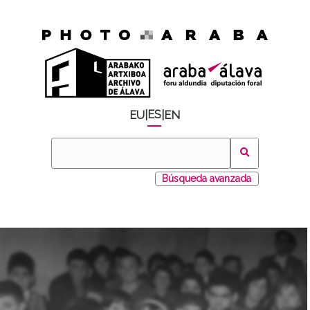
ES
EU
|
|
EN
Búsqueda avanzada