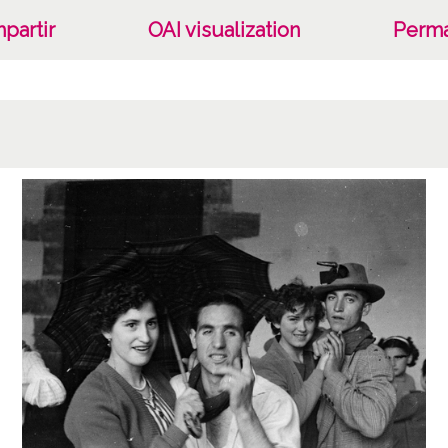
partir
OAI visualization
Perma