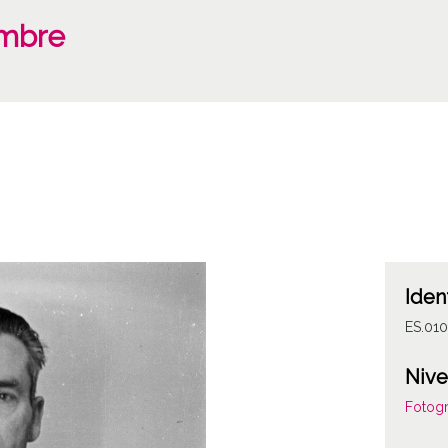
ombre
Iden
ES.01
Nive
Fotogr