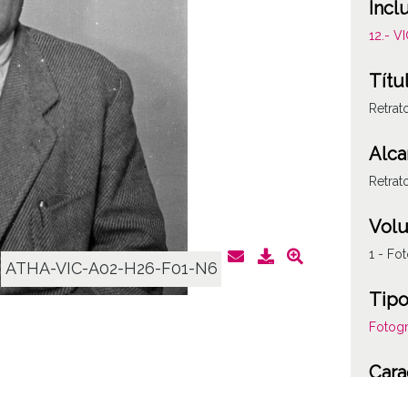
Incl
12.- 
Títu
Retra
Alca
Retrat
Vol
1 - Fot
ATHA-VIC-A02-H26-F01-N6
Tipo
Fotogr
Cara
Plásti