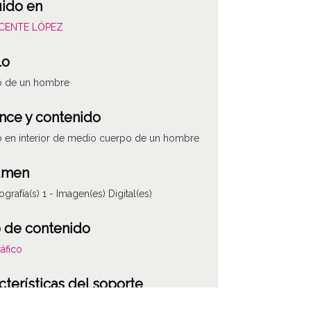
uido en
VICENTE LÓPEZ
lo
to de un hombre
nce y contenido
o en interior de medio cuerpo de un hombre
umen
ografía(s) 1 - Imagen(es) Digital(es)
 de contenido
áfico
cterísticas del soporte
co