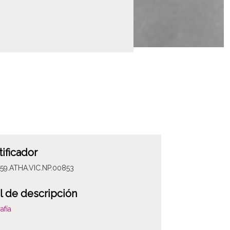
tificador
059.ATHA.VIC.NP.00853
l de descripción
afía