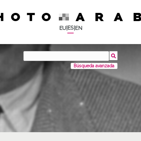
ES
EU
|
|
EN
Búsqueda avanzada