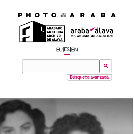
ES
EU
|
|
EN
Búsqueda avanzada