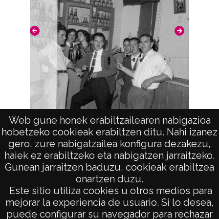
Diputación Foral de Álava el 3 de mazo de
2014 por D. Iñaki López Hermoso y D.ª
Begoña López Hermoso.
Licencia de las imágenes
CC BY-NC-SA 4.0
Web gune honek erabiltzailearen nabigazioa
Retrato de grupo en un bar de Alegría
hobetzeko cookieak erabiltzen ditu. Nahi izanez
gero, zure nabigatzailea konfigura dezakezu,
haiek ez erabiltzeko eta nabigatzen jarraitzeko.
Gunean jarraitzen baduzu, cookieak erabiltzea
onartzen duzu.
AVISO LEGAL
Este sitio utiliza cookies u otros medios para
POLÍTICA DE PRIVACIDAD
mejorar la experiencia de usuario. Si lo desea,
puede configurar su navegador para rechazar
ACCESIBILIDAD