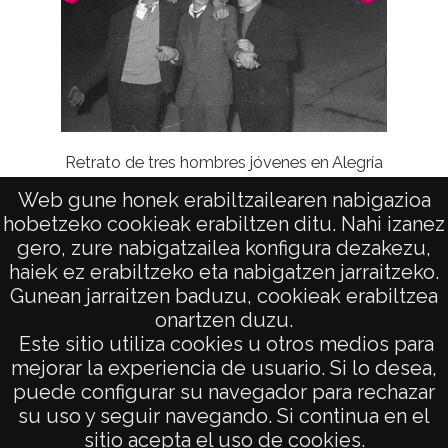
Retrato de tres hombres jóvenes en Alegría
Web gune honek erabiltzailearen nabigazioa
Ret
hobetzeko cookieak erabiltzen ditu. Nahi izanez
gero, zure nabigatzailea konfigura dezakezu,
haiek ez erabiltzeko eta nabigatzen jarraitzeko.
Gunean jarraitzen baduzu, cookieak erabiltzea
onartzen duzu.
AVISO LEGAL
Este sitio utiliza cookies u otros medios para
POLÍTICA DE PRIVACIDAD
mejorar la experiencia de usuario. Si lo desea,
puede configurar su navegador para rechazar
ACCESIBILIDAD
su uso y seguir navegando. Si continua en el
ATENCIÓN CIUDADANA
sitio acepta el uso de cookies.