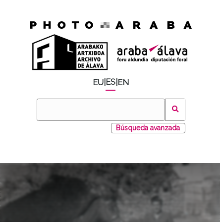
ES
EU
|
|
EN
Búsqueda avanzada