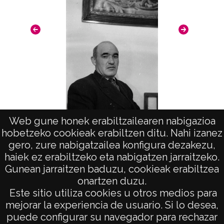
Diputación Foral de Álava el 3 de mazo de
2014 por D. Iñaki López Hermoso y D.ª
Begoña López Hermoso.
Licencia de las imágenes
CC BY-NC-SA 4.0
Web gune honek erabiltzailearen nabigazioa
hobetzeko cookieak erabiltzen ditu. Nahi izanez
Retrato de un hombre
R
gero, zure nabigatzailea konfigura dezakezu,
haiek ez erabiltzeko eta nabigatzen jarraitzeko.
Gunean jarraitzen baduzu, cookieak erabiltzea
onartzen duzu.
AVISO LEGAL
Este sitio utiliza cookies u otros medios para
POLÍTICA DE PRIVACIDAD
mejorar la experiencia de usuario. Si lo desea,
puede configurar su navegador para rechazar
ACCESIBILIDAD