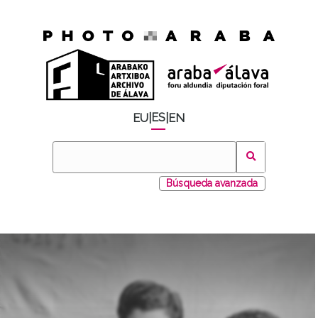
ES
EU
|
|
EN
Búsqueda avanzada