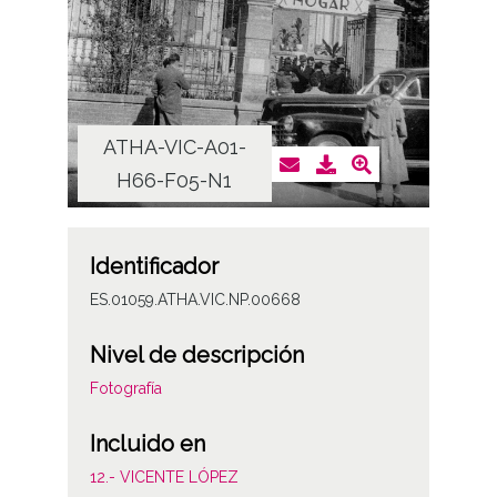
ATHA-VIC-A01-
AT
H66-F05-N1
H
Identificador
ES.01059.ATHA.VIC.NP.00668
Nivel de descripción
Fotografía
Incluido en
12.- VICENTE LÓPEZ