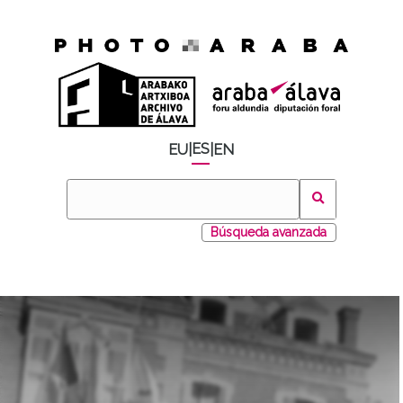
ES
EU
|
|
EN
Búsqueda avanzada