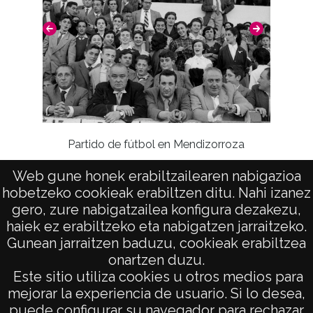
Lugar
Vitoria-Gasteiz
Notas
ATHA-VIC-NP-A01-H66-F05-N1 ; ATHA-VIC-
NP-A01-H66-F05-N3 ;
Estas fotografías fueron donadas a la
Par
Partido de fútbol en Mendizorroza
Diputación Foral de Álava el 3 de mazo de
2014 por D. Iñaki López Hermoso y D.ª
Web gune honek erabiltzailearen nabigazioa
Begoña López Hermoso.
hobetzeko cookieak erabiltzen ditu. Nahi izanez
gero, zure nabigatzailea konfigura dezakezu,
Licencia de las imágenes
haiek ez erabiltzeko eta nabigatzen jarraitzeko.
Gunean jarraitzen baduzu, cookieak erabiltzea
CC BY-NC-SA 4.0
onartzen duzu.
AVISO LEGAL
Este sitio utiliza cookies u otros medios para
POLÍTICA DE PRIVACIDAD
mejorar la experiencia de usuario. Si lo desea,
puede configurar su navegador para rechazar
ACCESIBILIDAD