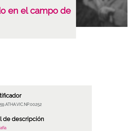
ido en el campo de
tificador
059.ATHA.VIC.NP.00252
l de descripción
afía