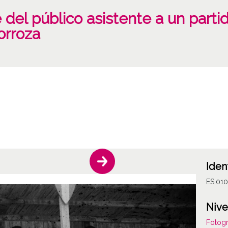
 del público asistente a un part
orroza
Iden
ES.01
Nive
Fotogr