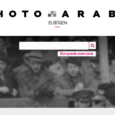
ES
EU
|
|
EN
Búsqueda avanzada