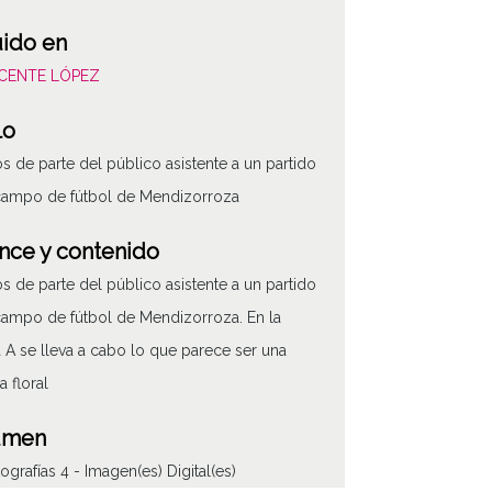
uido en
VICENTE LÓPEZ
lo
os de parte del público asistente a un partido
campo de fútbol de Mendizorroza
nce y contenido
os de parte del público asistente a un partido
campo de fútbol de Mendizorroza. En la
a A se lleva a cabo lo que parece ser una
a floral
ATHA-VIC-A01-H24-F
umen
tografías 4 - Imagen(es) Digital(es)