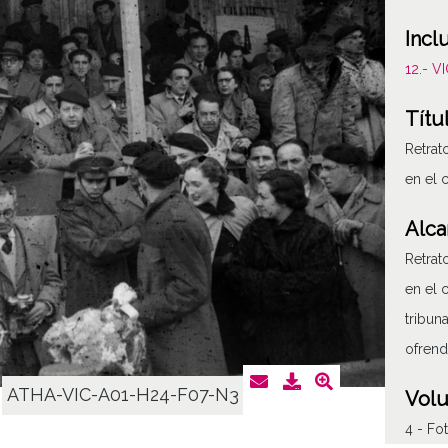
Incl
12.- 
Títu
Retrat
en el 
Alca
Retrat
en el 
tribun
ofrend
ATHA-VIC-A01-H24-F07-N3
Vol
4 - Fo