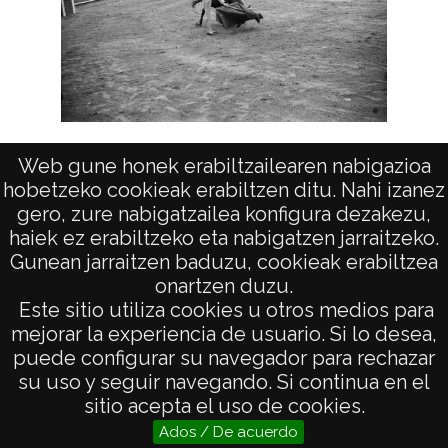
Festejo taurino en la plaza de toros de
Retr
Web gune honek erabiltzailearen nabigazioa
Vitoria
hobetzeko cookieak erabiltzen ditu. Nahi izanez
gero, zure nabigatzailea konfigura dezakezu,
haiek ez erabiltzeko eta nabigatzen jarraitzeko.
Gunean jarraitzen baduzu, cookieak erabiltzea
onartzen duzu.
AVISO LEGAL
Este sitio utiliza cookies u otros medios para
POLÍTICA DE PRIVACIDAD
mejorar la experiencia de usuario. Si lo desea,
puede configurar su navegador para rechazar
ACCESIBILIDAD
su uso y seguir navegando. Si continua en el
ATENCIÓN CIUDADANA
sitio acepta el uso de cookies.
Ados / De acuerdo