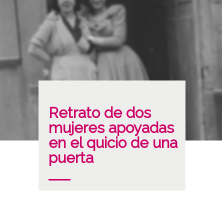
Retrato de dos
mujeres apoyadas
en el quicio de una
puerta