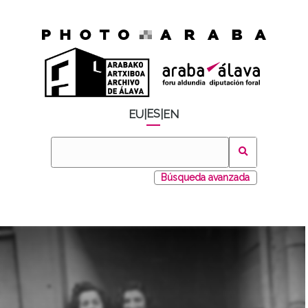
ES
EU
|
|
EN
Búsqueda avanzada