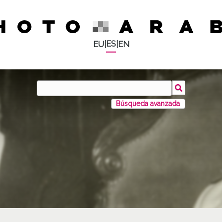
ES
EU
|
|
EN
Búsqueda avanzada