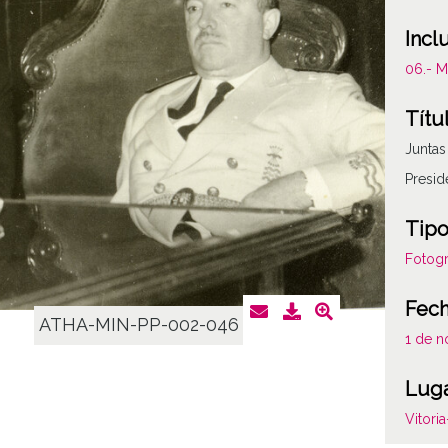
Incl
06.- 
Títu
Juntas
Presid
Tipo
Fotogr
Fec
ATHA-MIN-PP-002-046
1 de n
Lug
Vitori