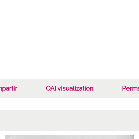
Lice
CC BY
partir
OAI visualization
Perma