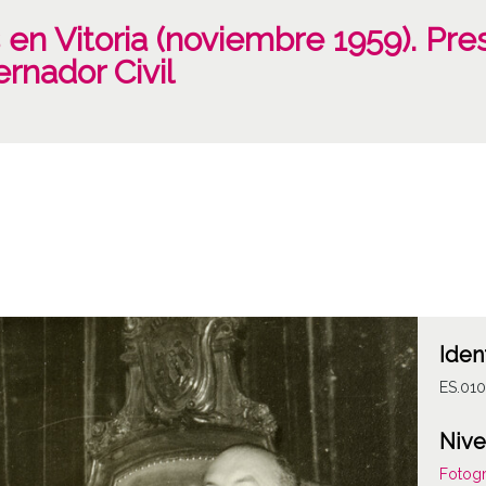
en Vitoria (noviembre 1959). Pre
rnador Civil
Iden
ES.01
Nive
Fotogr