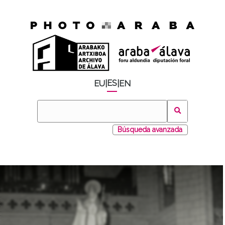
ES
EU
|
|
EN
Búsqueda avanzada