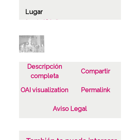
Lugar
Agurain / Salvatierra
Licencia de las imágenes
CC BY-NC-SA 4.0
Descripción
Compartir
completa
OAI visualization
Permalink
Aviso Legal