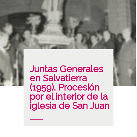
Juntas Generales
en Salvatierra
(1959). Procesión
por el interior de la
iglesia de San Juan